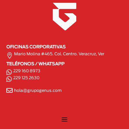
OFICINAS CORPORATIVAS

Mario Molina #465. Col. Centro. Veracruz, Ver
TELÉFONOS / WHATSAPP
229 160 8973

229 125 2630


hola@grupogenus.com
a