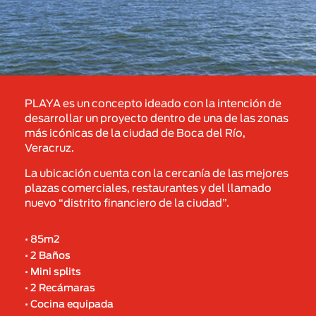
PLAYA es un concepto ideado con la intención de
desarrollar un proyecto dentro de una de las zonas
más icónicas de la ciudad de Boca del Río,
Veracruz.
La ubicación cuenta con la cercanía de las mejores
plazas comerciales, restaurantes y del llamado
nuevo “distrito financiero de la ciudad”.
• 85m2
• 2 Baños
• Mini splits
• 2 Recámaras
• Cocina equipada