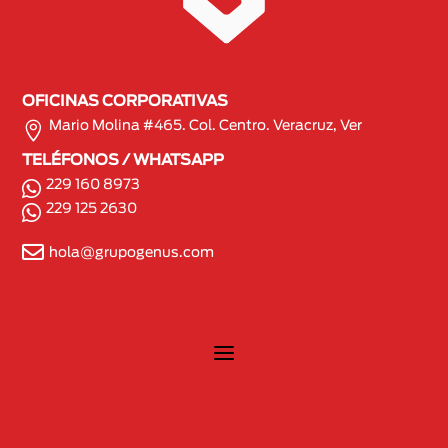
OFICINAS CORPORATIVAS

Mario Molina #465. Col. Centro. Veracruz, Ver
TELÉFONOS / WHATSAPP
229 160 8973

229 125 2630


hola@grupogenus.com
a