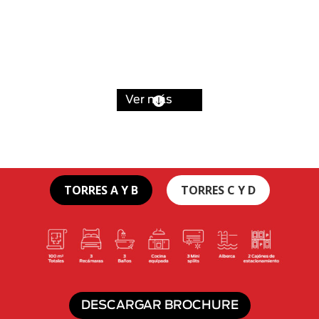
Ver más

TORRES A Y B
TORRES C Y D
DESCARGAR BROCHURE